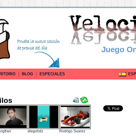
Juego On
RITORIO
BLOG
ESPECIALES
ESPA
ilos
ngfran
diegohdz
Rodrigo Suarez