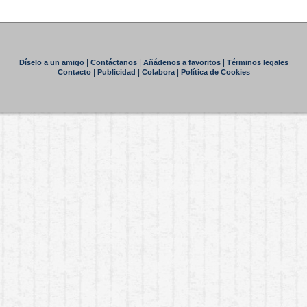
|
|
|
Díselo a un amigo
Contáctanos
Añádenos a favoritos
Términos legales
|
|
|
Contacto
Publicidad
Colabora
Política de Cookies