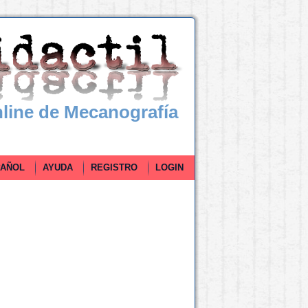
line de Mecanografía
ÑOL
AYUDA
REGISTRO
LOGIN