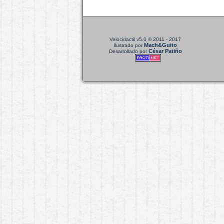
Velocidactil v5.0
© 2011 - 2017
Mach&Guito
Ilustrado por
César Patiño
Desarrollado por