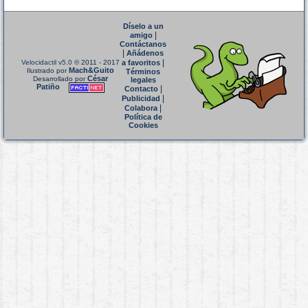
Díselo a un
|
amigo
Contáctanos
|
Añádenos
|
Velocidactil v5.0
© 2011 - 2017
a favoritos
Mach&Guito
Ilustrado por
Términos
César
Desarrollado por
legales
Patiño
|
Contacto
|
Publicidad
|
Colabora
Política de
Cookies