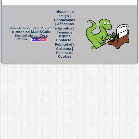
Díselo a un
|
amigo
Contáctanos
|
Añádenos
|
Velocidactil v5.0
© 2011 - 2017
a favoritos
Mach&Guito
Ilustrado por
Términos
César
Desarrollado por
legales
Patiño
|
Contacto
|
Publicidad
|
Colabora
Política de
Cookies