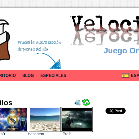
Juego On
RITORIO
BLOG
ESPECIALES
ESPA
ilos
na9
bettahem
_Profe_