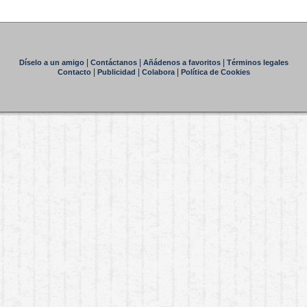
|
|
|
Díselo a un amigo
Contáctanos
Añádenos a favoritos
Términos legales
|
|
|
Contacto
Publicidad
Colabora
Política de Cookies