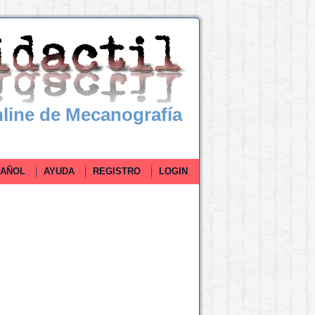
line de Mecanografía
ÑOL
AYUDA
REGISTRO
LOGIN