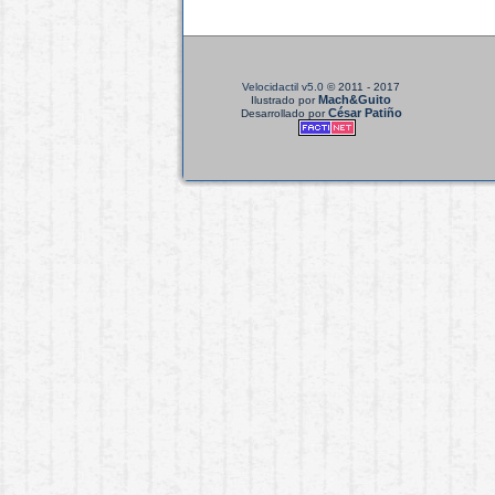
Velocidactil v5.0
© 2011 - 2017
Mach&Guito
Ilustrado por
César Patiño
Desarrollado por