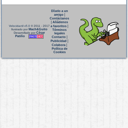
Díselo a un
|
amigo
Contáctanos
|
Añádenos
|
Velocidactil v5.0
© 2011 - 2017
a favoritos
Mach&Guito
Ilustrado por
Términos
César
Desarrollado por
legales
Patiño
|
Contacto
|
Publicidad
|
Colabora
Política de
Cookies