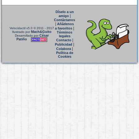
Díselo a un
|
amigo
Contáctanos
|
Añádenos
|
Velocidactil v5.0
© 2011 - 2017
a favoritos
Mach&Guito
Ilustrado por
Términos
César
Desarrollado por
legales
Patiño
|
Contacto
|
Publicidad
|
Colabora
Política de
Cookies