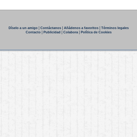
|
|
|
Díselo a un amigo
Contáctanos
Añádenos a favoritos
Términos legales
|
|
|
Contacto
Publicidad
Colabora
Política de Cookies