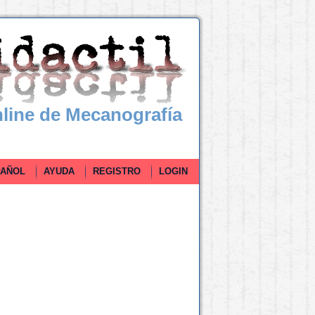
line de Mecanografía
ÑOL
AYUDA
REGISTRO
LOGIN