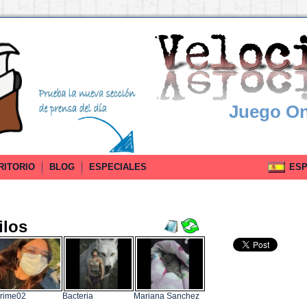
Juego On
RITORIO
BLOG
ESPECIALES
ESPA
ilos
rime02
Bacteria
Mariana Sanchez