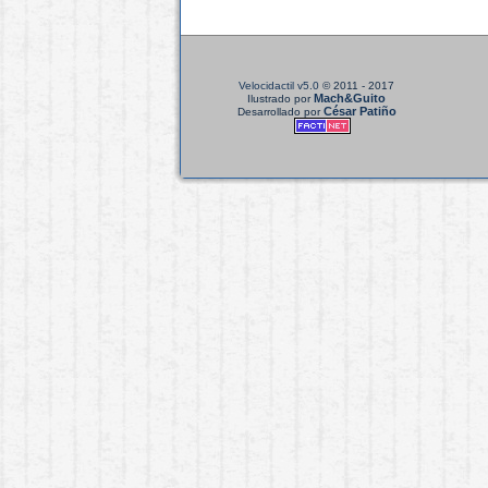
Velocidactil v5.0
© 2011 - 2017
Mach&Guito
Ilustrado por
César Patiño
Desarrollado por