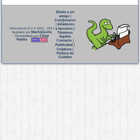
Díselo a un
|
amigo
Contáctanos
|
Añádenos
|
Velocidactil v5.0
© 2011 - 2017
a favoritos
Mach&Guito
Ilustrado por
Términos
César
Desarrollado por
legales
Patiño
|
Contacto
|
Publicidad
|
Colabora
Política de
Cookies