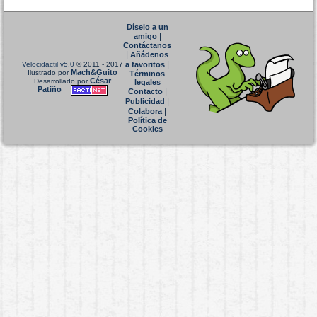
Díselo a un
|
amigo
Contáctanos
|
Añádenos
|
Velocidactil v5.0
© 2011 - 2017
a favoritos
Mach&Guito
Ilustrado por
Términos
César
Desarrollado por
legales
Patiño
|
Contacto
|
Publicidad
|
Colabora
Política de
Cookies