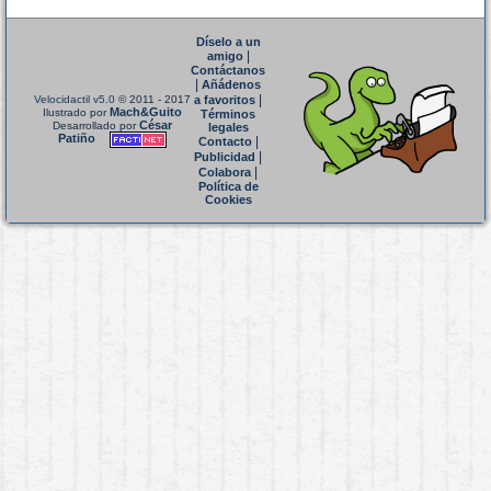
Díselo a un
|
amigo
Contáctanos
|
Añádenos
|
Velocidactil v5.0
© 2011 - 2017
a favoritos
Mach&Guito
Ilustrado por
Términos
César
Desarrollado por
legales
Patiño
|
Contacto
|
Publicidad
|
Colabora
Política de
Cookies