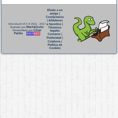
Díselo a un
|
amigo
Contáctanos
|
Añádenos
|
Velocidactil v5.0
© 2011 - 2017
a favoritos
Mach&Guito
Ilustrado por
Términos
César
Desarrollado por
legales
Patiño
|
Contacto
|
Publicidad
|
Colabora
Política de
Cookies