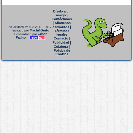
Díselo a un
|
amigo
Contáctanos
|
Añádenos
|
Velocidactil v5.0
© 2011 - 2017
a favoritos
Mach&Guito
Ilustrado por
Términos
César
Desarrollado por
legales
Patiño
|
Contacto
|
Publicidad
|
Colabora
Política de
Cookies