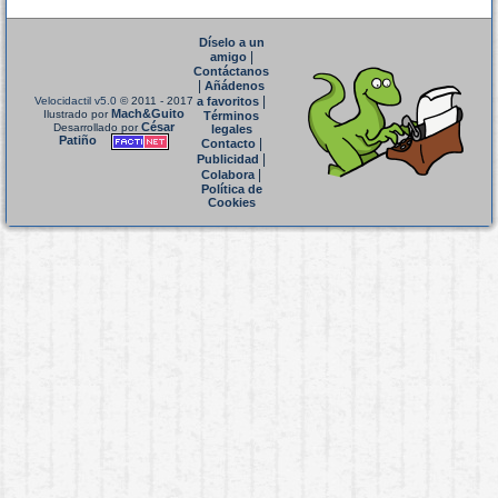
Díselo a un
|
amigo
Contáctanos
|
Añádenos
|
Velocidactil v5.0
© 2011 - 2017
a favoritos
Mach&Guito
Ilustrado por
Términos
César
Desarrollado por
legales
Patiño
|
Contacto
|
Publicidad
|
Colabora
Política de
Cookies