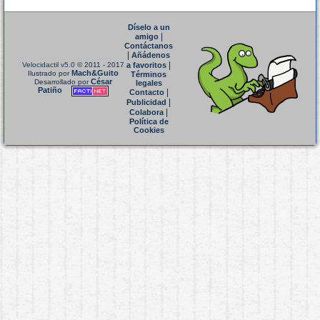
Díselo a un
|
amigo
Contáctanos
|
Añádenos
|
Velocidactil v5.0
© 2011 - 2017
a favoritos
Mach&Guito
Ilustrado por
Términos
César
Desarrollado por
legales
Patiño
|
Contacto
|
Publicidad
|
Colabora
Política de
Cookies