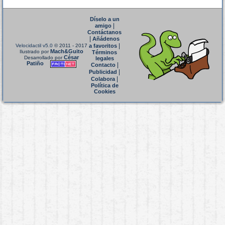
Díselo a un
|
amigo
Contáctanos
|
Añádenos
|
Velocidactil v5.0
© 2011 - 2017
a favoritos
Mach&Guito
Ilustrado por
Términos
César
Desarrollado por
legales
Patiño
|
Contacto
|
Publicidad
|
Colabora
Política de
Cookies