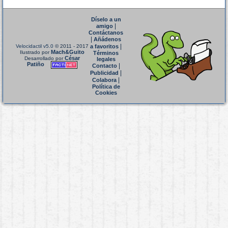
Díselo a un
|
amigo
Contáctanos
|
Añádenos
|
Velocidactil v5.0
© 2011 - 2017
a favoritos
Mach&Guito
Ilustrado por
Términos
César
Desarrollado por
legales
Patiño
|
Contacto
|
Publicidad
|
Colabora
Política de
Cookies