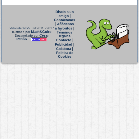
Díselo a un
|
amigo
Contáctanos
|
Añádenos
|
Velocidactil v5.0
© 2011 - 2017
a favoritos
Mach&Guito
Ilustrado por
Términos
César
Desarrollado por
legales
Patiño
|
Contacto
|
Publicidad
|
Colabora
Política de
Cookies