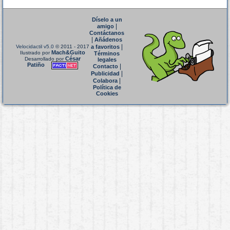
Díselo a un
|
amigo
Contáctanos
|
Añádenos
|
Velocidactil v5.0
© 2011 - 2017
a favoritos
Mach&Guito
Ilustrado por
Términos
César
Desarrollado por
legales
Patiño
|
Contacto
|
Publicidad
|
Colabora
Política de
Cookies