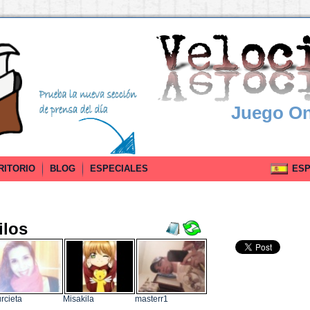
Juego On
RITORIO
BLOG
ESPECIALES
ESPA
ilos
rcieta
Misakila
masterr1