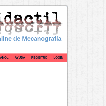
line de Mecanografía
ÑOL
AYUDA
REGISTRO
LOGIN