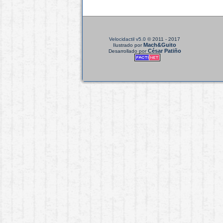
Velocidactil v5.0
© 2011 - 2017
Mach&Guito
Ilustrado por
César Patiño
Desarrollado por