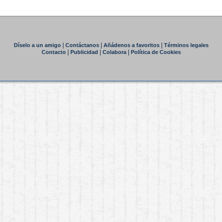
|
|
|
Díselo a un amigo
Contáctanos
Añádenos a favoritos
Términos legales
|
|
|
Contacto
Publicidad
Colabora
Política de Cookies