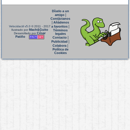
Díselo a un
|
amigo
Contáctanos
|
Añádenos
|
Velocidactil v5.0
© 2011 - 2017
a favoritos
Mach&Guito
Ilustrado por
Términos
César
Desarrollado por
legales
Patiño
|
Contacto
|
Publicidad
|
Colabora
Política de
Cookies