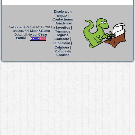
Díselo a un
|
amigo
Contáctanos
|
Añádenos
|
Velocidactil v5.0
© 2011 - 2017
a favoritos
Mach&Guito
Ilustrado por
Términos
César
Desarrollado por
legales
Patiño
|
Contacto
|
Publicidad
|
Colabora
Política de
Cookies