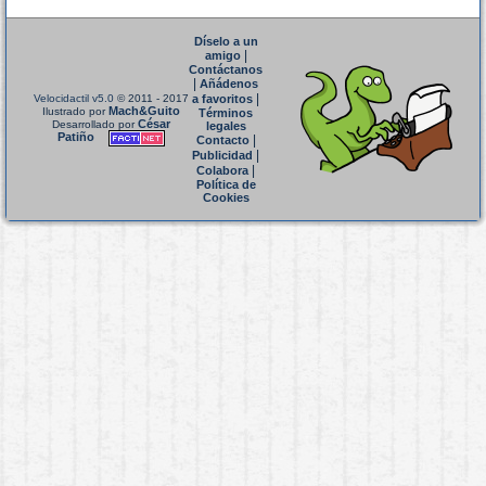
Díselo a un
|
amigo
Contáctanos
|
Añádenos
|
Velocidactil v5.0
© 2011 - 2017
a favoritos
Mach&Guito
Ilustrado por
Términos
César
Desarrollado por
legales
Patiño
|
Contacto
|
Publicidad
|
Colabora
Política de
Cookies