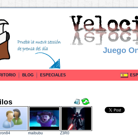
Juego On
RITORIO
BLOG
ESPECIALES
ESPA
ilos
aron84
maibubu
Z3R0