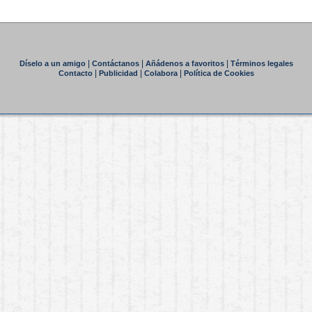
|
|
|
Díselo a un amigo
Contáctanos
Añádenos a favoritos
Términos legales
|
|
|
Contacto
Publicidad
Colabora
Política de Cookies