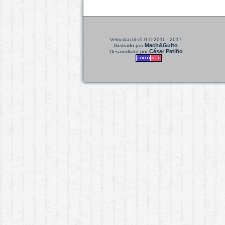
Velocidactil v5.0
© 2011 - 2017
Mach&Guito
Ilustrado por
César Patiño
Desarrollado por