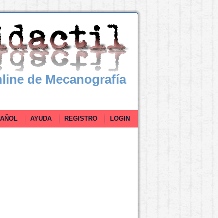
line de Mecanografía
ÑOL
AYUDA
REGISTRO
LOGIN