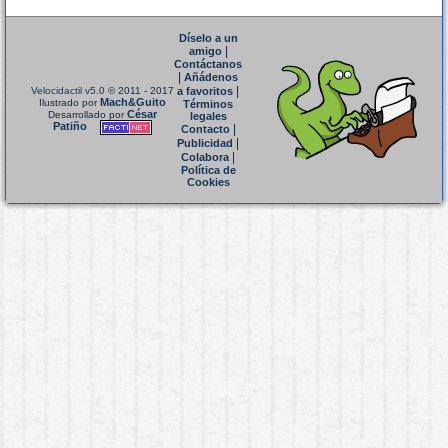
Díselo a un
|
amigo
Contáctanos
|
Añádenos
|
Velocidactil v5.0
© 2011 - 2017
a favoritos
Mach&Guito
Ilustrado por
Términos
César
Desarrollado por
legales
Patiño
|
Contacto
|
Publicidad
|
Colabora
Política de
Cookies