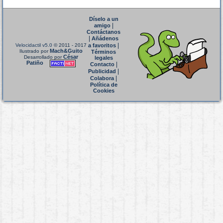
Díselo a un
|
amigo
Contáctanos
|
Añádenos
|
Velocidactil v5.0
© 2011 - 2017
a favoritos
Mach&Guito
Ilustrado por
Términos
César
Desarrollado por
legales
Patiño
|
Contacto
|
Publicidad
|
Colabora
Política de
Cookies