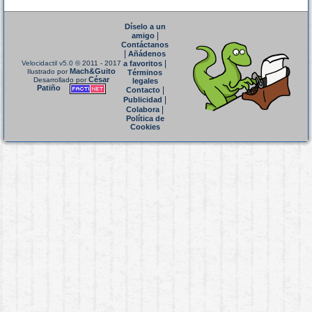
Díselo a un
|
amigo
Contáctanos
|
Añádenos
|
Velocidactil v5.0
© 2011 - 2017
a favoritos
Mach&Guito
Ilustrado por
Términos
César
Desarrollado por
legales
Patiño
|
Contacto
|
Publicidad
|
Colabora
Política de
Cookies