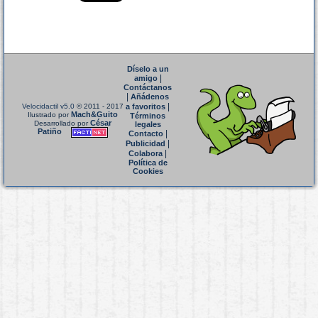
Díselo a un
|
amigo
Contáctanos
|
Añádenos
|
Velocidactil v5.0
© 2011 - 2017
a favoritos
Mach&Guito
Ilustrado por
Términos
César
Desarrollado por
legales
Patiño
|
Contacto
|
Publicidad
|
Colabora
Política de
Cookies