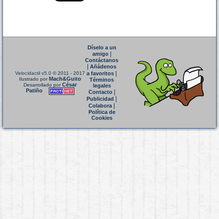
Díselo a un
|
amigo
Contáctanos
|
Añádenos
|
Velocidactil v5.0
© 2011 - 2017
a favoritos
Mach&Guito
Ilustrado por
Términos
César
Desarrollado por
legales
Patiño
|
Contacto
|
Publicidad
|
Colabora
Política de
Cookies