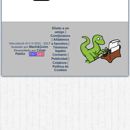
Díselo a un
|
amigo
Contáctanos
|
Añádenos
|
Velocidactil v5.0
© 2011 - 2017
a favoritos
Mach&Guito
Ilustrado por
Términos
César
Desarrollado por
legales
Patiño
|
Contacto
|
Publicidad
|
Colabora
Política de
Cookies