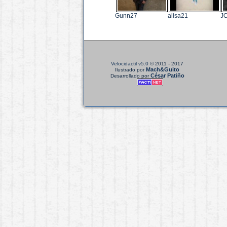
Gunn27
alisa21
J
Velocidactil v5.0
© 2011 - 2017
Mach&Guito
Ilustrado por
César Patiño
Desarrollado por