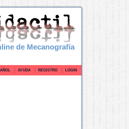
line de Mecanografía
ÑOL
AYUDA
REGISTRO
LOGIN