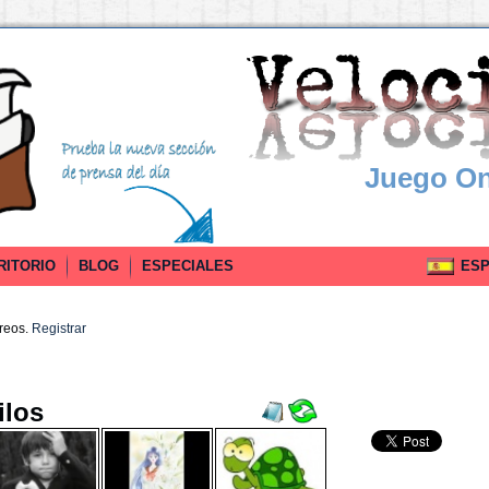
Juego On
RITORIO
BLOG
ESPECIALES
ESPA
rreos.
Registrar
ilos