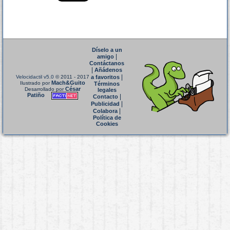
Díselo a un
|
amigo
Contáctanos
|
Añádenos
|
Velocidactil v5.0
© 2011 - 2017
a favoritos
Mach&Guito
Ilustrado por
Términos
César
Desarrollado por
legales
Patiño
|
Contacto
|
Publicidad
|
Colabora
Política de
Cookies