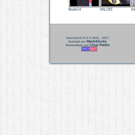
Itsuki14
VALOIS
m
Velocidactil v5.0
© 2011 - 2017
Mach&Guito
Ilustrado por
César Patiño
Desarrollado por