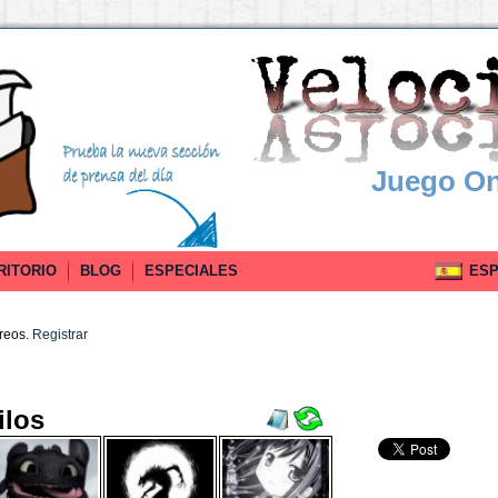
Juego On
RITORIO
BLOG
ESPECIALES
ESPA
rreos.
Registrar
ilos