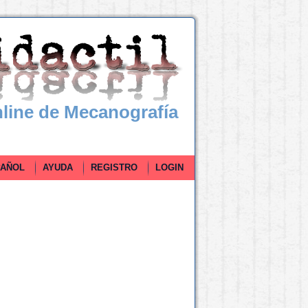
line de Mecanografía
ÑOL
AYUDA
REGISTRO
LOGIN