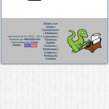
Díselo a un
|
amigo
Contáctanos
|
Añádenos
|
Velocidactil v5.0
© 2011 - 2017
a favoritos
Mach&Guito
Ilustrado por
Términos
César
Desarrollado por
legales
Patiño
|
Contacto
|
Publicidad
|
Colabora
Política de
Cookies