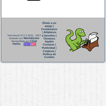
Díselo a un
|
amigo
Contáctanos
|
Añádenos
|
Velocidactil v5.0
© 2011 - 2017
a favoritos
Mach&Guito
Ilustrado por
Términos
César
Desarrollado por
legales
Patiño
|
Contacto
|
Publicidad
|
Colabora
Política de
Cookies