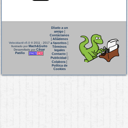
Díselo a un
|
amigo
Contáctanos
|
Añádenos
|
Velocidactil v5.0
© 2011 - 2017
a favoritos
Mach&Guito
Ilustrado por
Términos
César
Desarrollado por
legales
Patiño
|
Contacto
|
Publicidad
|
Colabora
Política de
Cookies