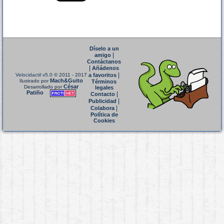
Díselo a un
|
amigo
Contáctanos
|
Añádenos
|
Velocidactil v5.0
© 2011 - 2017
a favoritos
Mach&Guito
Ilustrado por
Términos
César
Desarrollado por
legales
Patiño
|
Contacto
|
Publicidad
|
Colabora
Política de
Cookies