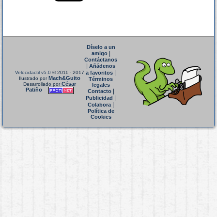
Díselo a un
|
amigo
Contáctanos
|
Añádenos
|
Velocidactil v5.0
© 2011 - 2017
a favoritos
Mach&Guito
Ilustrado por
Términos
César
Desarrollado por
legales
Patiño
|
Contacto
|
Publicidad
|
Colabora
Política de
Cookies