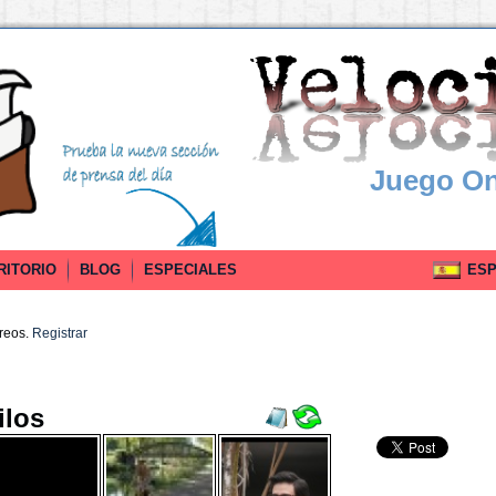
Juego On
RITORIO
BLOG
ESPECIALES
ESPA
rreos.
Registrar
ilos