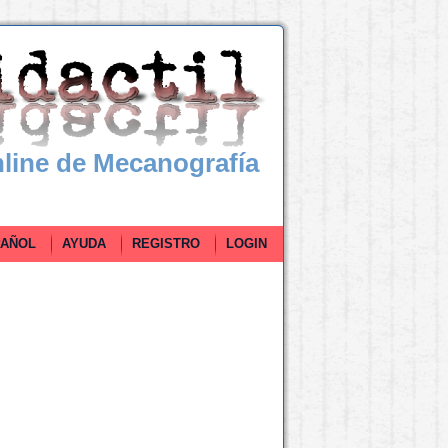
line de Mecanografía
ÑOL
AYUDA
REGISTRO
LOGIN