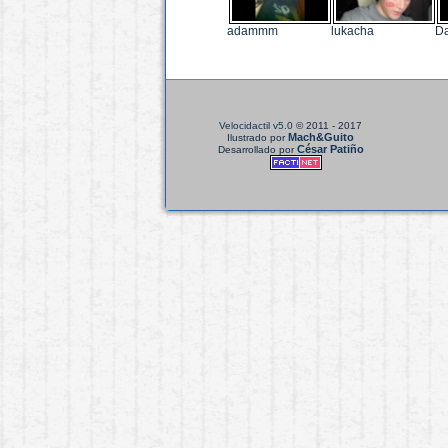
adammm
lukacha
Da
Velocidactil v5.0
© 2011 - 2017
Mach&Guito
Ilustrado por
César Patiño
Desarrollado por