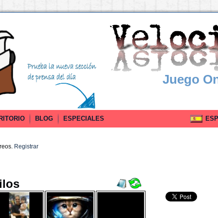
Juego On
RITORIO
BLOG
ESPECIALES
ESPA
rreos.
Registrar
ilos