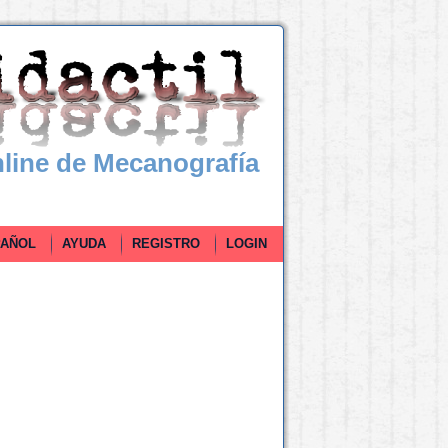
line de Mecanografía
ÑOL
AYUDA
REGISTRO
LOGIN