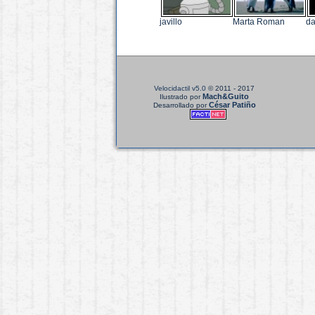
javillo
Marta Roman
da
Velocidactil v5.0
© 2011 - 2017
Mach&Guito
Ilustrado por
César Patiño
Desarrollado por