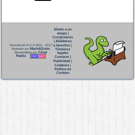
Díselo a un
|
amigo
Contáctanos
|
Añádenos
|
Velocidactil v5.0
© 2011 - 2017
a favoritos
Mach&Guito
Ilustrado por
Términos
César
Desarrollado por
legales
Patiño
|
Contacto
|
Publicidad
|
Colabora
Política de
Cookies