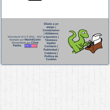
Díselo a un
|
amigo
Contáctanos
|
Añádenos
|
Velocidactil v5.0
© 2011 - 2017
a favoritos
Mach&Guito
Ilustrado por
Términos
César
Desarrollado por
legales
Patiño
|
Contacto
|
Publicidad
|
Colabora
Política de
Cookies