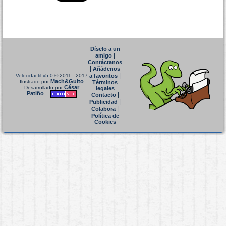
Díselo a un
|
amigo
Contáctanos
|
Añádenos
|
Velocidactil v5.0
© 2011 - 2017
a favoritos
Mach&Guito
Ilustrado por
Términos
César
Desarrollado por
legales
Patiño
|
Contacto
|
Publicidad
|
Colabora
Política de
Cookies