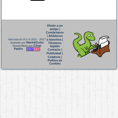
Díselo a un
|
amigo
Contáctanos
|
Añádenos
|
Velocidactil v5.0
© 2011 - 2017
a favoritos
Mach&Guito
Ilustrado por
Términos
César
Desarrollado por
legales
Patiño
|
Contacto
|
Publicidad
|
Colabora
Política de
Cookies