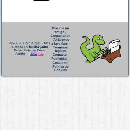
Díselo a un
|
amigo
Contáctanos
|
Añádenos
|
Velocidactil v5.0
© 2011 - 2017
a favoritos
Mach&Guito
Ilustrado por
Términos
César
Desarrollado por
legales
Patiño
|
Contacto
|
Publicidad
|
Colabora
Política de
Cookies