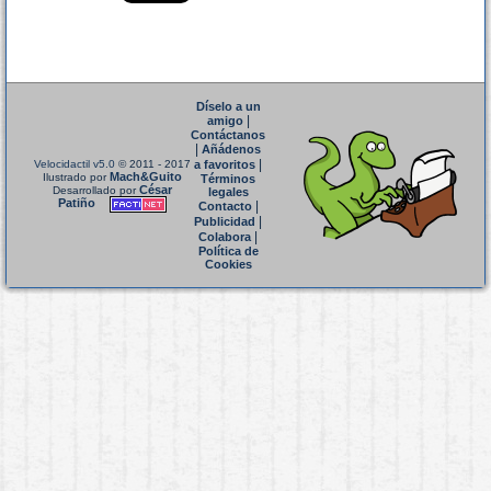
Díselo a un
|
amigo
Contáctanos
|
Añádenos
|
Velocidactil v5.0
© 2011 - 2017
a favoritos
Mach&Guito
Ilustrado por
Términos
César
Desarrollado por
legales
Patiño
|
Contacto
|
Publicidad
|
Colabora
Política de
Cookies