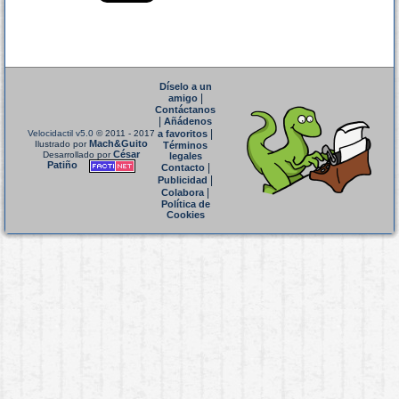
Díselo a un
|
amigo
Contáctanos
|
Añádenos
|
Velocidactil v5.0
© 2011 - 2017
a favoritos
Mach&Guito
Ilustrado por
Términos
César
Desarrollado por
legales
Patiño
|
Contacto
|
Publicidad
|
Colabora
Política de
Cookies