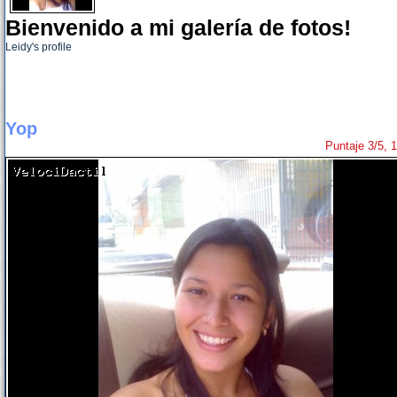
Bienvenido a mi galería de fotos!
Leidy's profile
Yop
Puntaje 3/5, 1