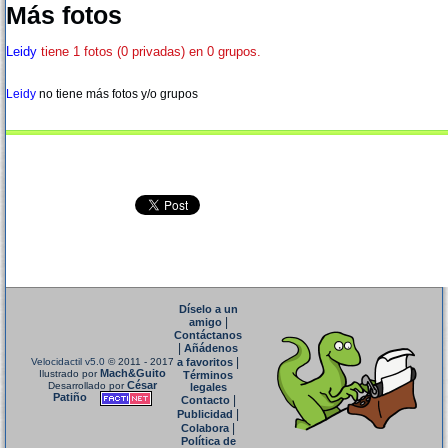
Más fotos
Leidy
tiene 1 fotos (0 privadas) en 0 grupos.
Leidy
no tiene más fotos y/o grupos
Díselo a un
|
amigo
Contáctanos
|
Añádenos
|
Velocidactil v5.0
© 2011 - 2017
a favoritos
Mach&Guito
Ilustrado por
Términos
César
Desarrollado por
legales
Patiño
|
Contacto
|
Publicidad
|
Colabora
Política de