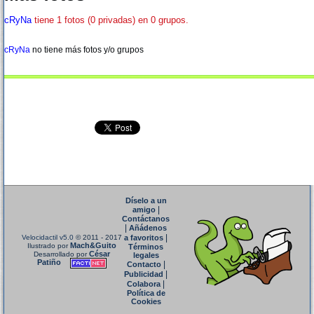
cRyNa
tiene 1 fotos (0 privadas) en 0 grupos.
cRyNa
no tiene más fotos y/o grupos
Díselo a un
|
amigo
Contáctanos
|
Añádenos
|
Velocidactil v5.0
© 2011 - 2017
a favoritos
Mach&Guito
Ilustrado por
Términos
César
Desarrollado por
legales
Patiño
|
Contacto
|
Publicidad
|
Colabora
Política de
Cookies