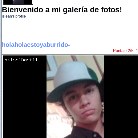
Bienvenido a mi galería de fotos!
isjean's profile
holaholaestoyaburrido-
Puntaje 2/5, 1