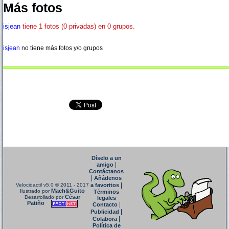
Más fotos
isjean
tiene 1 fotos (0 privadas) en 0 grupos.
isjean
no tiene más fotos y/o grupos
Díselo a un
|
amigo
Contáctanos
|
Añádenos
|
Velocidactil v5.0
© 2011 - 2017
a favoritos
Mach&Guito
Ilustrado por
Términos
César
Desarrollado por
legales
Patiño
|
Contacto
|
Publicidad
|
Colabora
Política de