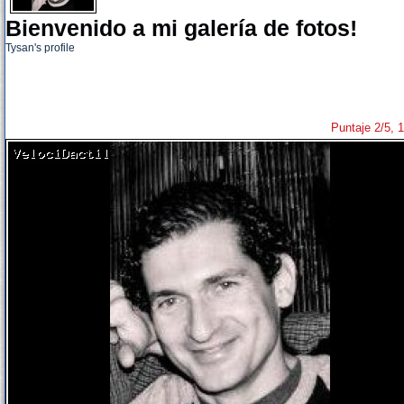
Bienvenido a mi galería de fotos!
Tysan's profile
Puntaje 2/5, 1