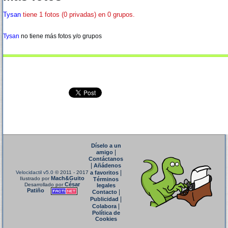
Tysan
tiene 1 fotos (0 privadas) en 0 grupos.
Tysan
no tiene más fotos y/o grupos
Díselo a un
|
amigo
Contáctanos
|
Añádenos
|
Velocidactil v5.0
© 2011 - 2017
a favoritos
Mach&Guito
Ilustrado por
Términos
César
Desarrollado por
legales
Patiño
|
Contacto
|
Publicidad
|
Colabora
Política de
Cookies